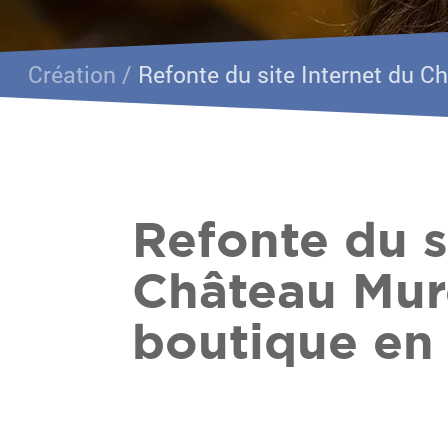
Création /
Refonte du site Internet du C
Refonte du s
Château Mure
boutique en 