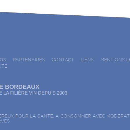
ÉOS
PARTENAIRES
CONTACT
LIENS
MENTIONS L
ITÉ
E BORDEAUX
 LA FILIÈRE VIN DEPUIS 2003
GEREUX POUR LA SANTÉ. A CONSOMMER AVEC MODÉRAT
RVÉS